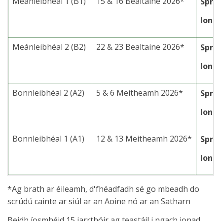
Meánleibhéal 1 (B1)
15 & 16 Bealtaine 2026*
Spri
Ionai
Meánleibhéal 2 (B2)
22 & 23 Bealtaine 2026*
Spri
Ionai
Bonnleibhéal 2 (A2)
5 & 6 Meitheamh 2026*
Spri
Ionai
Bonnleibhéal 1 (A1)
12 & 13 Meitheamh 2026*
Spri
Ionai
*Ag brath ar éileamh, d'fhéadfadh sé go mbeadh do
scrúdú cainte ar siúl ar an Aoine nó ar an Satharn
Beidh íosmhéid 15 iarrthóir ag teastáil i ngach ionad