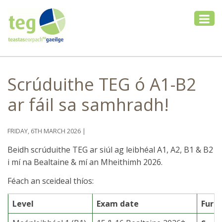
Scrúduithe TEG ó A1-B2
ar fáil sa samhradh!
FRIDAY, 6TH MARCH 2026
|
Beidh scrúduithe TEG ar siúl ag leibhéal A1, A2, B1 & B2
i mí na Bealtaine & mí an Mheithimh 2026.
Féach an sceideal thíos:
Level
Exam date
Furt