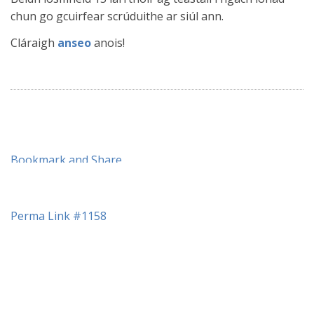
chun go gcuirfear scrúduithe ar siúl ann.
Cláraigh
anseo
anois!
Perma Link #1158