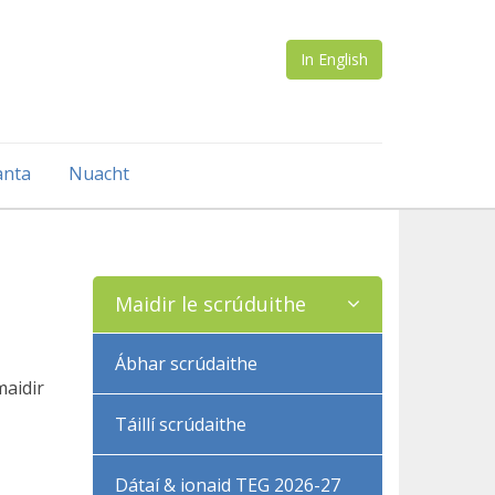
In English
anta
Nuacht
Maidir le scrúduithe
Ábhar scrúdaithe
maidir
Táillí scrúdaithe
Dátaí & ionaid TEG 2026-27