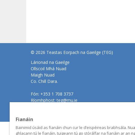
© 2026 Teastas Eorpach na Gaeilge (TEG)
Lárionad na Gaeilge
Ollscoil Mhá Nuad
Maigh Nuad
Co. Chill Dara.
Fón:
+353 1 708 3737
Ríomhphost:
teg@mu.ie
Léarscáil an tSuímh
Séanadh
Cóipcheart
Polasaí Pr
Fianáin
Bainimid úsáid as fianáin chun cur le d’eispéireas brabhsála. Nua
ghlacann tú le fianáin, tuigeann tú go stórálfar na fianáin ar an n