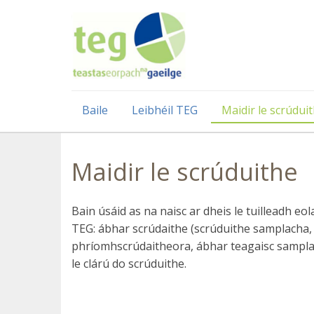
Baile
Leibhéil TEG
Maidir le scrúdui
Maidir le scrúduithe
Bain úsáid as na naisc ar dheis le tuilleadh eol
TEG: ábhar scrúdaithe (scrúduithe samplacha, s
phríomhscrúdaitheora, ábhar teagaisc samplach 
le clárú do scrúduithe.