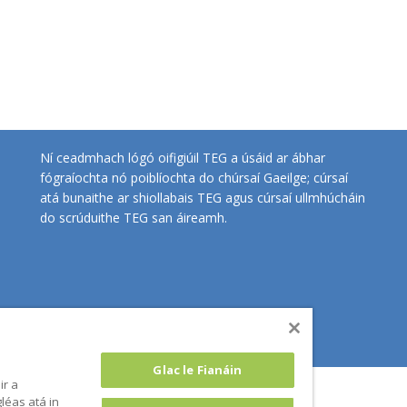
Ní ceadmhach lógó oifigiúil TEG a úsáid ar ábhar
fógraíochta nó poiblíochta do chúrsaí Gaeilge; cúrsaí
atá bunaithe ar shiollabais TEG agus cúrsaí ullmhúcháin
do scrúduithe TEG san áireamh.
íobháideachta
bPolasaí Fianán
Glac le Fianáin
ir a
gléas atá in