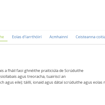
the
Eolas d'Iarrthóirí
Acmhainní
Ceisteanna coiti
ais a fháil faoi ghnéithe praiticiúla de Scrúduithe
iollabais agus treoracha, tuairiscí an
agus eile); táillí, ionaid agus dátaí scrúduithe agus eolas 