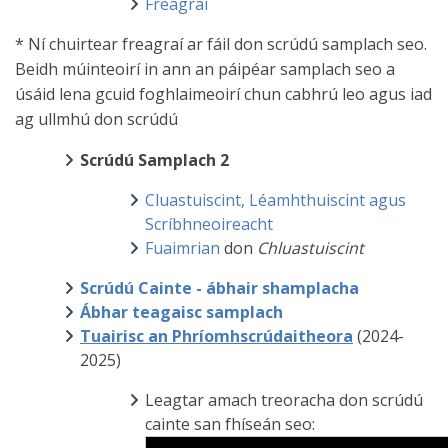
Freagraí
* Ní chuirtear freagraí ar fáil don scrúdú samplach seo.
Beidh múinteoirí in ann an páipéar samplach seo a
úsáid lena gcuid foghlaimeoirí chun cabhrú leo agus iad
ag ullmhú don scrúdú
Scrúdú Samplach 2
Cluastuiscint, Léamhthuiscint agus
Scríbhneoireacht
Fuaimrian
don
Chluastuiscint
Scrúdú Cainte - ábhair shamplacha
Ábhar teagaisc samplach
Tuairisc an Phríomhscrúdaitheora
(2024-
2025)
Leagtar amach treoracha don scrúdú
cainte san fhíseán seo: