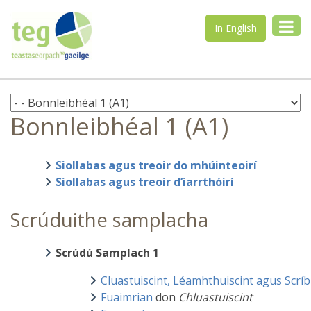
In English
Bonnleibhéal 1 (A1)
Siollabas agus treoir do mhúinteoirí
Siollabas agus treoir d’iarrthóirí
Scrúduithe samplacha
Scrúdú ​Samplach 1
Cluastuiscint, Léamhthuiscint agus Scrí
Fuaimrian
don
Chluastuiscint