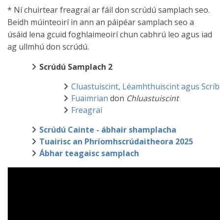
​* Ní chuirtear freagraí ar fáil don scrúdú samplach seo.
Beidh múinteoirí in ann an páipéar samplach seo a
úsáid lena gcuid foghlaimeoirí chun cabhrú leo agus iad
ag ullmhú don scrúdú.
Scrúdú Samplach 2
Cluastuiscint, Léamhthuiscint agus Scrí
Fuaimrian
don
Chluastuiscint
Freagraí
Scrúdú Cainte - ábhair shamplacha
Tuairisc an Phríomhscrúdaitheora 2025
Ábhar teagaisc samplach