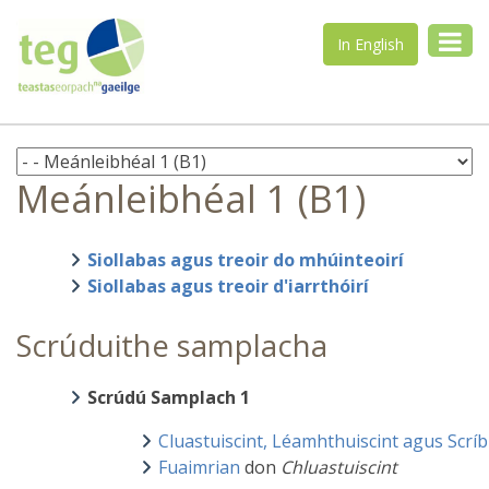
In English
Meánleibhéal 1 (B1)
Siollabas agus treoir do mhúinteoirí
Siollabas agus treoir d'iarrthóirí
Scrúduithe samplacha
Scrúdú ​Samplach 1
Cluastuiscint, Léamhthuiscint agus Scrí
Fuaimrian
don
Chluastuiscint