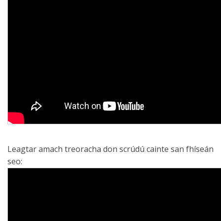
Leagtar amach treoracha don scrúdú cainte san fhíseán
seo: