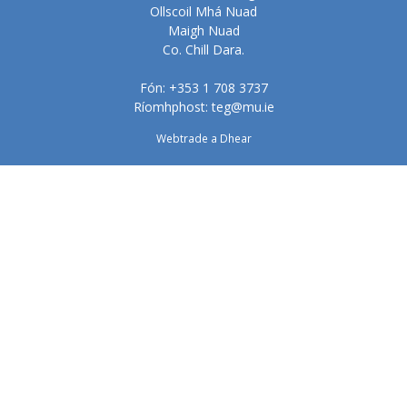
Ollscoil Mhá Nuad
Maigh Nuad
Co. Chill Dara.
Fón:
+353 1 708 3737
Ríomhphost:
teg@mu.ie
Webtrade a Dhear